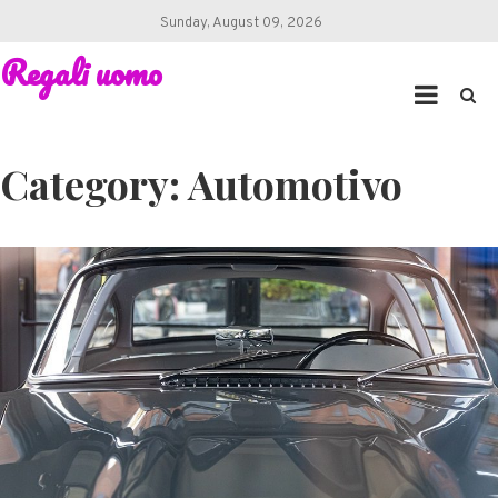
Skip
Sunday, August 09, 2026
to
Regali uomo
content
Category:
Automotivo